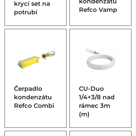
kondenzátu
krycí set na
Refco Vamp
potrubí
Čerpadlo
CU-Duo
kondenzátu
1/4+3/8 nad
Refco Combi
rámec 3m
(m)