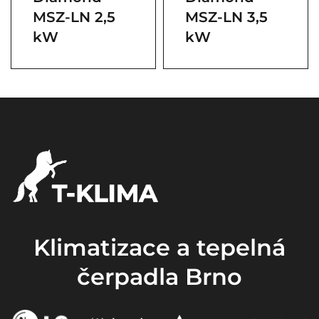
MSZ-LN 2,5
MSZ-LN 3,5
kW
kW
Klimatizace a tepelná
čerpadla Brno