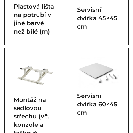
Plastová lišta
Servisní
na potrubí v
dvířka 45×45
jiné barvě
cm
než bílé (m)
Servisní
Montáž na
dvířka 60×45
sedlovou
cm
střechu (vč.
konzole a
taškové