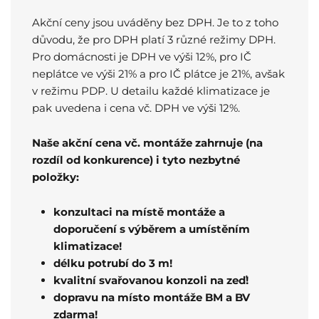
Akční ceny jsou uváděny bez DPH. Je to z toho
důvodu, že pro DPH platí 3 různé režimy DPH.
Pro domácnosti je DPH ve výši 12%, pro IČ
neplátce ve výši 21% a pro IČ plátce je 21%, avšak
v režimu PDP. U detailu každé klimatizace je
pak uvedena i cena vč. DPH ve výši 12%.
Naše akční cena vč. montáže zahrnuje (na
rozdíl od konkurence) i tyto nezbytné
položky:
konzultaci na místě montáže a
doporučení s výběrem a umístěním
klimatizace!
délku potrubí do 3 m!
kvalitní svařovanou konzoli na zeď!
dopravu na místo montáže BM a BV
zdarma!