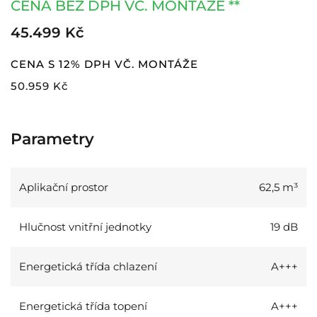
CENA BEZ DPH VČ. MONTÁŽE **
45.499 Kč
CENA S 12% DPH VČ. MONTÁŽE
50.959 Kč
Parametry
Aplikační prostor
62,5 m³
Hlučnost vnitřní jednotky
19 dB
Energetická třída chlazení
A+++
Energetická třída topení
A+++