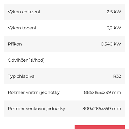
Výkon chlazení
2,5 kW
Výkon topení
3,2 kW
Příkon
0,540 kW
Odvlhčení (l/hod)
Typ chladiva
R32
Rozměr vnitřní jednotky
885x195x299 mm
Rozměr venkovní jednotky
800x285x550 mm